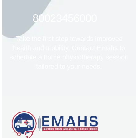
80023456000
Take the first step towards improved
health and mobility. Contact Emahs to
schedule a home physiotherapy session
tailored to your needs.