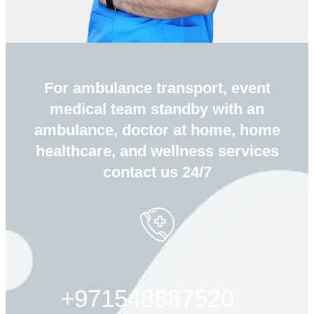
For ambulance transport, event
medical team standby with an
ambulance, doctor at home, home
healthcare, and wellness services
contact us 24/7
+971548887520