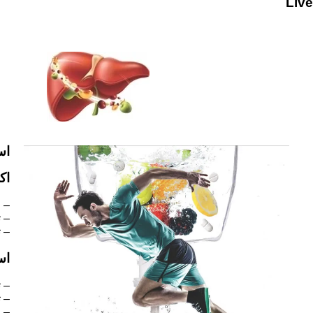
Live
اس
اك
– 
– ت
– ت
اس
– 
– 
– 