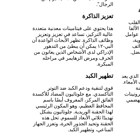
الرجال”.
تعزيز الذاكرة
القلب
لألفا
هذا يحتوي على فيتامينات معدنية متعددة
د عوامل
عالية التركيز، تساعد في تعزيز وتعزيز
ية،
وظائف الذاكرة. تظهر الأبحاث الواعدة أن
ائف
البي-١٢ يمكن أن يبطئ من التدهور
فضل.
الإدراكي لدى الأشخاص الذين يعانون من
الخرف ومرض الزهايمر في مراحله
المبكرة.
تطهير الكبد
الذي يعد
لأمعاء.
نة
قوي لتنقية ودعم الكبد ضد التوتر
روتينات
التأكسدي. مع جلوتاثيون المضاد للأكسدة
لهضمي
الفائق المركز، المعروف أيضًا باسم
المحافظ العظيم، وهو المكون الرئيسي
لهذا الحقنة الوريدية. جلوتاثيون يشكل
تهديدًا ثلاثي الأبعاد للسموم. تحل هذه
الحقنة وتحيد الجذور الحرة، وتعزز الجهاز
المناعي، وتطهير الكبد.