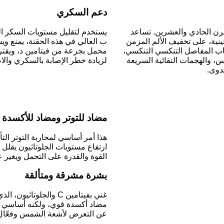
دعم السكري
جديد في القرن الحادي والعشرين. تساعد
يستخدم لتقليل مستويات السكر الع
ينية، على تخفيف الألم المزمن
ب العالي في هذه الحقنة، يمنع وي
هاب المفاصل التنكسي التنكسي،
محمل بجرعة من فيتامين د، ويقتر
، والهجمات النقائية السريعة
لزيادة خطر الإصابة بالسكري والا
دوى.
مضاد للتوتر ومضاد للأكسدة
هذا أمر أساسي لمحاربة التوتر الت
ارتفاع مستويات الجلوتاثيون يقلل
القوة والقدرة على التحمل ويغير ع
بشرة مشرقة ومتألقة
غني بفيتامين C والجلوت
مضاد أكسدة قوي، ولكنه أساسي ل
عن التعرض لأشعة الشمس وفعّال 