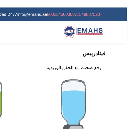
24/7 Services
info@emahs.ae
80023456000
+971548887520
فيتادريبس
ارفع صحتك مع الحقن الوريدية