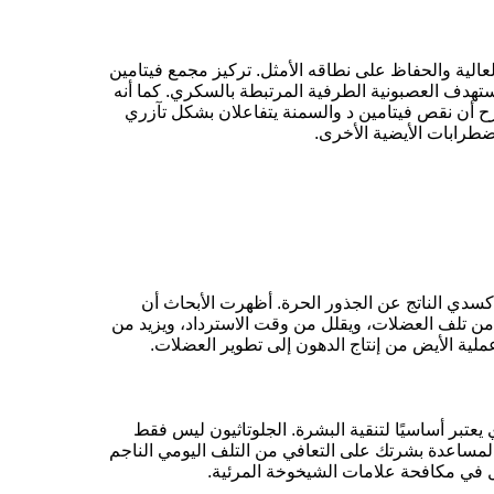
الية والحفاظ على نطاقه الأمثل. تركيز مجمع فيتامين
ستهدف العصبونية الطرفية المرتبطة بالسكري. كما أنه
ح أن نقص فيتامين د والسمنة يتفاعلان بشكل تآزري
ضطرابات الأيضية الأخرى.
أكسدي الناتج عن الجذور الحرة. أظهرت الأبحاث أن
 من تلف العضلات، ويقلل من وقت الاسترداد، ويزيد من
ملية الأيض من إنتاج الدهون إلى تطوير العضلات.
اثيون، الذي يعتبر أساسيًا لتنقية البشرة. الجلوتاثيون ليس فقط
مساعدة بشرتك على التعافي من التلف اليومي الناجم
في مكافحة علامات الشيخوخة المرئية.