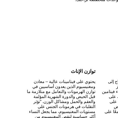
توازن الإناث
ج إلى
يحتوي على فيتامينات عالية – معادن
ز
ومغنيسيوم الذين يعدون أساسيين في
 فيتامين
توازن الهرمونات والتعامل مع متلازمة ما
جسمك على
قبل الحيض والدورة الشهرية المؤلمة
 على
والعقم والحمل ومشاكل الوزن. “تؤثر
ض
التقلبات في هرمونات الجنس على
١ يعملان معًا على
مستويات المغنيسيوم، مما يجعل النساء
أكثر حساسية لنقص المغنيسيوم من