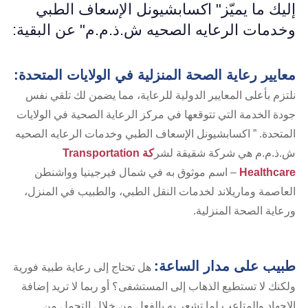
إليك ما يميّز" اكسابشيونل الإسعاف الطبي
وخدمات الرعايه الصحيه ش.ذ.م.م" عن البقية:
معايير رعاية الصحة المنزلية في الولايات المتحدة:
نلتزم بأعلى المعايير الدولية للرعاية، مما يضمن لك تلقي نفس
جودة الخدمة التي تتوقعها في مركز الرعاية الصحية في الولايات
المتحدة. ” اكسابشيونل الإسعاف الطبي وخدمات الرعايه الصحيه
ش.ذ.م.م هي شركة شقيقة لشر
كة Transportation
Healthcare
– اسم موثوق به في شمال فيرجينيا وواشنطن
العاصمة وماريلاند لخدمات النقل الطبي، والطبيب في المنزل،
ورعاية الصحة المنزلية.
طبيب على مدار الساعة:
هل تحتاج إلى رعاية طبية فورية
ولكنك لا تستطيع الذهاب إلى المستشفى؟ أو ربما لا تريد إضافة
الإجهاد والمتاعب لما تشعر به بالفعل من خلال التحمل من